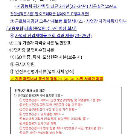
-
시공능력 평가액 및 최근
3
개년
(22~24
년
)
시공실적
(25
년도
건설실적은
8
월
1
일 이크레더블 업데이트 요청후 제출
)
③
근로복지공단 고용산재보험 토탈서비스 - 사업장 자격취득자 명부
(고용보험)제출
(
종업원 수
5
인 이상 회사
)
④
사업장 산업재해율 조회 결과 제출
(23~25
년
)
⑤ 보유 기술자 자격증 사본 및 현황표
⑥ 면허증 및 면허수첩 사본
⑦
ISO
인증
,
특허
,
포상현황 사본
(
보유 시
)
⑧ 공사지명원
⑨ 안전보건평가서류
(
업체 자체 양식
)
※
기존 파트너사 갱신의 경우 ①
,
②
,
③
,
④번 서류만 제출