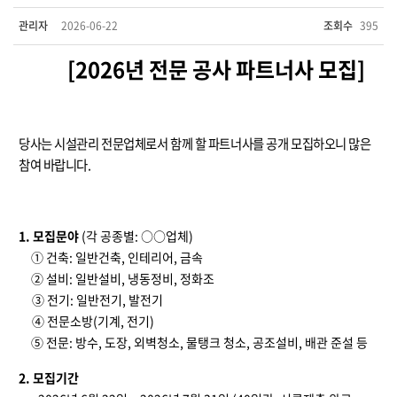
관리자
2026-06-22
조회수
395
[2026
년 전문 공사 파트너사 모집]
당사는 시설관리 전문업체로서 함께 할 파트너사를
공개 모집하오니 많은
참여 바랍니다
.
1.
모집문야
(
각 공종별
: ○○
업체
)
① 건축
:
일반건축
,
인테리어
,
금속
② 설비
:
일반설비
,
냉동정비
,
정화조
③ 전기
:
일반전기
,
발전기
④ 전문소방
(
기계
,
전기
)
⑤ 전문
:
방수
,
도장
,
외벽청소
,
물탱크 청소
,
공조설비
,
배관 준설 등
2.
모집기간