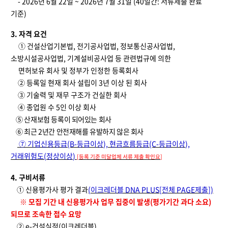
- 2026
년
6
월
22
일
~ 2026
년
7
월
31
일
(40
일간
:
서류제출 완료
기준
)
3.
자격 요건
① 건설산업기본법
,
전기공사업법
,
정보통신공사업법
,
소방시설공사업법
,
기계설비공사업 등 관련법규에 의한
면허보유 회사 및 정부가 인정한 등록회사
② 등록일 현재 회사 설립이
3
년 이상 된 회사
③ 기술력 및 재무 구조가 건실한 회사
④ 종업원 수
5
인 이상 회사
⑤ 산재보험 등록이 되어있는 회사
⑥ 최근
2
년간 안전재해를 유발하지 않은 회사
⑦
기업신용등급
(B-
등급이상
),
현금흐름등급
(C-
등급이상
),
거래위험도
(
정상이상
)
[
등록 기준 미달업체 서류 제출 확인요
]
4.
구비서류
① 신용평가사 평가 결과
(
이크레더블
DNA PLUS[
전체
PAGE
제출
])
※
모집 기간 내 신용평가사 업무 집중이 발생
(
평가기간 과다 소요
)
되므로 조속한 접수 요망
②
e-
건설실적
(
이크레더블
)