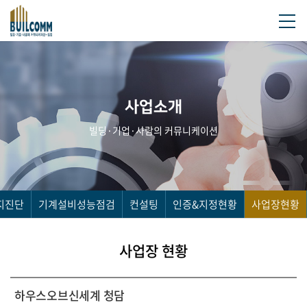
사업소개
빌딩·기업·사람의 커뮤니케이션
지진단
기계설비성능점검
컨설팅
인증&지정현황
사업장현황
사업장 현황
하우스오브신세계 청담